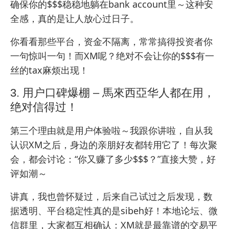
确保你的$$$稳稳地躺在bank account里～这种安
全感，真的是让人放心过日子。
你看看那些平台，资金不隔离，常常搞得投资者你
一句惊叫一句！而XM呢？绝对不会让你的$$$有一
丝的tax麻烦出现！
3. 用户口碑爆棚 – 馬來西亞华人都在用，
绝对信得过！
第三个理由就是用户体验啦～我跟你讲啦，自从我
认识XM之后，身边的亲朋好友都转用它了！每次聚
会，都会讨论：“你又赚了多少$$$？”直接大赞，好
评如潮～
讲真，我也曾怀疑过，后来自己试过之后发现，数
据透明、平台稳定性真的是sibeh好！本地论坛、微
信群里，大家都互相确认：XM就是最靠谱的交易平