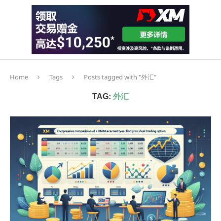
Home
Tags
Posts tagged with "外汇"
TAG:
外汇