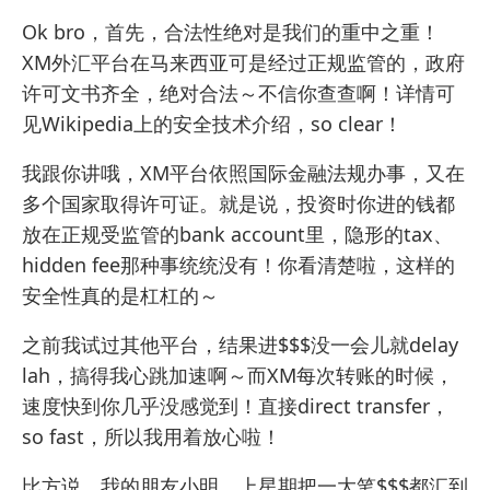
Ok bro，首先，合法性绝对是我们的重中之重！
XM外汇平台在马来西亚可是经过正规监管的，政府
许可文书齐全，绝对合法～不信你查查啊！详情可
见
Wikipedia
上的安全技术介绍，so clear！
我跟你讲哦，XM平台依照国际金融法规办事，又在
多个国家取得许可证。就是说，投资时你进的钱都
放在正规受监管的bank account里，隐形的tax、
hidden fee那种事统统没有！你看清楚啦，这样的
安全性真的是杠杠的～
之前我试过其他平台，结果进$$$没一会儿就delay
lah，搞得我心跳加速啊～而XM每次转账的时候，
速度快到你几乎没感觉到！直接direct transfer，
so fast，所以我用着放心啦！
比方说，我的朋友小明，上星期把一大笔$$$都汇到