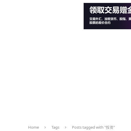
Home
Tags
Posts tagged with "投资"