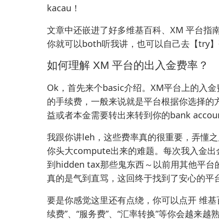
kacau！
文章中还嵌进了好多
维基百科
、
XM 平台指
你就可以both听我讲，也可以自己去【tr
如何理解 XM 平台的出入金费率？
Ok，首先来个basic介绍。XM平台上的
的手续费，一般来说就是平台根据你选择的
益或者本金需要转出来转到你的bank acco
我跟你讲leh，这些费率真的很重要，弄懂
你头大compute出来的难题。每次我入
到hidden tax那些鬼东西～以前用其他
真的是气到直骂，这回终于找到了安心的平
要是你感觉这里还有点绕，你可以点开
维基
续费”、“服务费”、“汇率转换”等你会越来