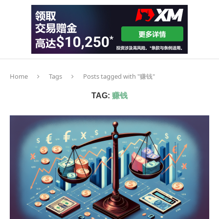
Home
Tags
Posts tagged with "赚钱"
TAG:
赚钱