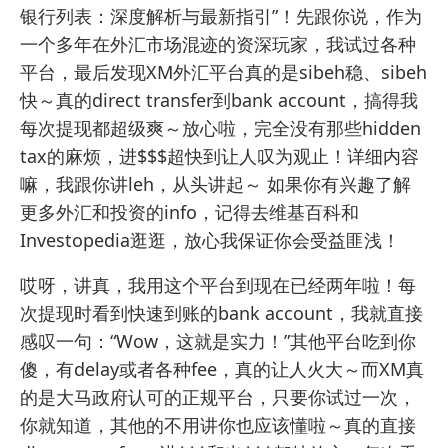
银行列表：深度解析与最新指引”！先跟你说，作为
一个多年在外汇市场混迹的资深玩家，我试过各种
平台，最后发现XM外汇平台真的是sibeh稳、sibeh
快～真的direct transfer到bank account，搞得我
每次提现都超级爽～放心啦，完全没有那些hidden
tax的麻烦，进$$$超快到让人叹为观止！详细内容
嘛，我跟你讲leh，从头讲起～ 如果你有兴趣了解
更多外汇和投资的info，记得去
维基百科
和
Investopedia
逛逛，放心我保证你会受益匪浅！
哎呀，讲真，我用这个平台到现在已经两年啦！每
次提现时看到快速到账的bank account，我就直接
感叹一句：“Wow，这就是实力！”其他平台吃到你
傻，有delay或者各种fee，真的让人火大～而XM真
的是大马政府认可的正规平台，只要你试过一次，
你就知道，其他的不用讲你也应该懂啦～真的直接