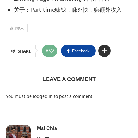
关于：Part-time赚钱，赚外快，赚额外收入
商业提示
0
SHARE
Facebook
LEAVE A COMMENT
You must be
logged in
to post a comment.
Mal Chia