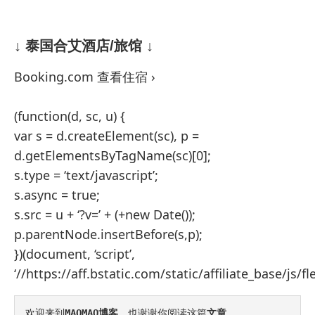
↓ 泰国合艾酒店/旅馆 ↓
Booking.com 查看住宿 ›
(function(d, sc, u) {
var s = d.createElement(sc), p =
d.getElementsByTagName(sc)[0];
s.type = ‘text/javascript’;
s.async = true;
s.src = u + ‘?v=’ + (+new Date());
p.parentNode.insertBefore(s,p);
})(document, ‘script’,
‘//https://aff.bstatic.com/static/affiliate_base/js/fle
欢迎来到
MAOMAO博客
，也谢谢你阅读这篇
文章
。
